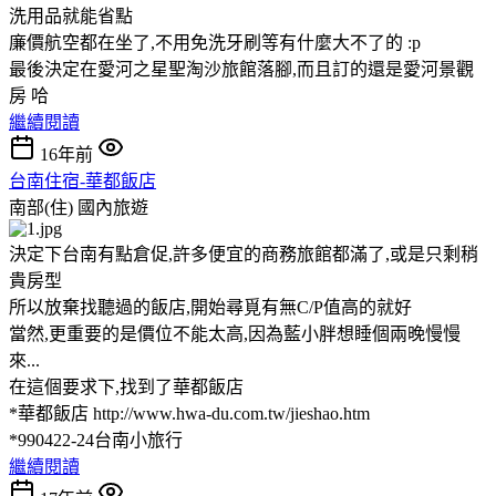
洗用品就能省點
廉價航空都在坐了,不用免洗牙刷等有什麼大不了的 :p
最後決定在愛河之星聖淘沙旅館落腳,而且訂的還是愛河景觀
房 哈
繼續閱讀
16年前
台南住宿-華都飯店
南部(住)
國內旅遊
決定下台南有點倉促,許多便宜的商務旅館都滿了,或是只剩稍
貴房型
所以放棄找聽過的飯店,開始尋覓有無C/P值高的就好
當然,更重要的是價位不能太高,因為藍小胖想睡個兩晚慢慢
來...
在這個要求下,找到了華都飯店
*華都飯店 http://www.hwa-du.com.tw/jieshao.htm
*990422-24台南小旅行
繼續閱讀