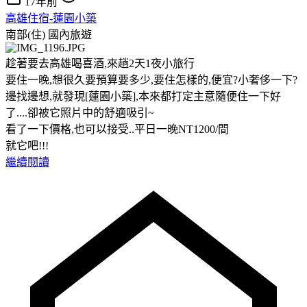
17年前
高雄住宿-蓮園小築
南部(住)
國內旅遊
趁著要去高雄喝喜酒,來趟2天1夜小旅行
要住一晚,想很久要預算要多少,要住怎樣的,便宜?小奢侈一下?
邊找邊想,就發現[蓮園小築],本來都打定主意隨便住一下好
了....卻被它照片中的舒適吸引~
看了一下價格,也可以接受..平日一晚NT1200/間
就它吧!!!
繼續閱讀