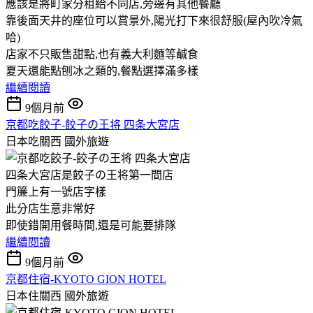
應該是將町家分租給不同店,旁邊有其他餐廳
靠後面天井的座位可以賞景外,陽光打下來很舒服(屋內吹冷氣
哈)
店家不只販售甜點,也有義大利麵等鹹食
夏天還能點刨冰之類的,餐點選擇滿多樣
繼續閱讀
9個月前
京都吃餃子-餃子の王将 四条大宮店
日本吃關西
國外旅遊
四条大宮店是餃子の王将第一間店
門簾上有一號店字樣
此分店生意非常好
即使錯開用餐時間,還是可能要排隊
繼續閱讀
9個月前
京都住宿-KYOTO GION HOTEL
日本住關西
國外旅遊