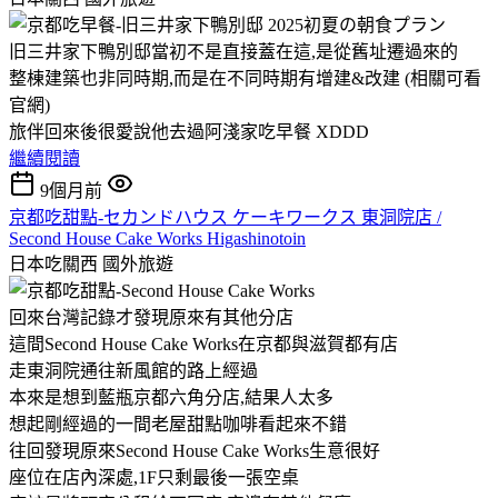
旧三井家下鴨別邸當初不是直接蓋在這,是從舊址遷過來的
整棟建築也非同時期,而是在不同時期有增建&改建 (相關可看
官網)
旅伴回來後很愛說他去過阿淺家吃早餐 XDDD
繼續閱讀
9個月前
京都吃甜點-セカンドハウス ケーキワークス 東洞院店 /
Second House Cake Works Higashinotoin
日本吃關西
國外旅遊
回來台灣記錄才發現原來有其他分店
這間Second House Cake Works在京都與滋賀都有店
走東洞院通往新風館的路上經過
本來是想到藍瓶京都六角分店,結果人太多
想起剛經過的一間老屋甜點咖啡看起來不錯
往回發現原來Second House Cake Works生意很好
座位在店內深處,1F只剩最後一張空桌