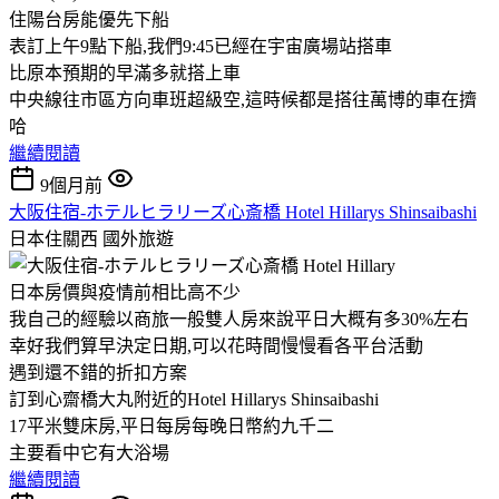
住陽台房能優先下船
表訂上午9點下船,我們9:45已經在宇宙廣場站搭車
比原本預期的早滿多就搭上車
中央線往市區方向車班超級空,這時候都是搭往萬博的車在擠
哈
繼續閱讀
9個月前
大阪住宿-ホテルヒラリーズ心斎橋 Hotel Hillarys Shinsaibashi
日本住關西
國外旅遊
日本房價與疫情前相比高不少
我自己的經驗以商旅一般雙人房來說平日大概有多30%左右
幸好我們算早決定日期,可以花時間慢慢看各平台活動
遇到還不錯的折扣方案
訂到心齋橋大丸附近的Hotel Hillarys Shinsaibashi
17平米雙床房,平日每房每晚日幣約九千二
主要看中它有大浴場
繼續閱讀