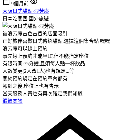
9個月前
大阪日式甜點-浪芳庵
日本吃關西
國外旅遊
被浪芳庵古色古香的店面吸引
正好旅伴喜歡日式傳統甜點,選擇這個集合點 嘿嘿
浪芳庵可以線上預約
事先線上預約才能坐1F,但不能指定座位
有限時間:75分鐘,且須每人點一杯飲品
人數變更(2人改1人)也有規定...等
關於預約規定在預約單內都有
報到之後,座位上也有告示
當天服務人員也有再次確定我們知道
繼續閱讀