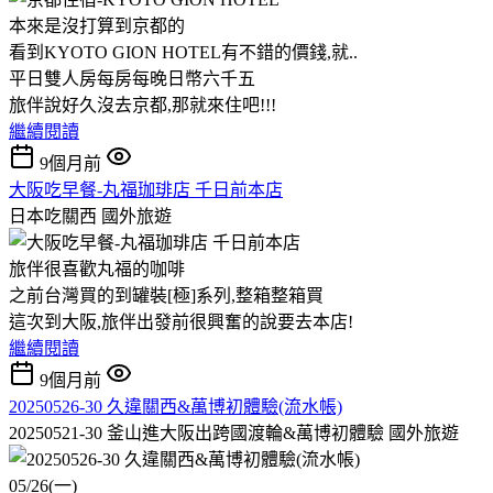
本來是沒打算到京都的
看到KYOTO GION HOTEL有不錯的價錢,就..
平日雙人房每房每晚日幣六千五
旅伴說好久沒去京都,那就來住吧!!!
繼續閱讀
9個月前
大阪吃早餐-丸福珈琲店 千日前本店
日本吃關西
國外旅遊
旅伴很喜歡丸福的咖啡
之前台灣買的到罐裝[極]系列,整箱整箱買
這次到大阪,旅伴出發前很興奮的說要去本店!
繼續閱讀
9個月前
20250526-30 久違關西&萬博初體驗(流水帳)
20250521-30 釜山進大阪出跨國渡輪&萬博初體驗
國外旅遊
05/26(一)