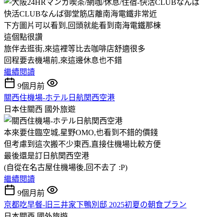
快活CLUBなんば御堂筋店離南海電鐵非常近
下方圖片可以看到,回頭就能看到南海電鐵那棟
這個點很讚
旅伴去逛街,來這裡等比去咖啡店舒適很多
回程要去機場前,來這邊休息也不錯
繼續閱讀
9個月前
關西住機場-ホテル日航関西空港
日本住關西
國外旅遊
本來要住臨空城,星野OMO,也看到不錯的價錢
但考慮到這次搬不少東西,直接住機場比較方便
最後還是訂日航関西空港
(自從在名古屋住機場後,回不去了 :P)
繼續閱讀
9個月前
京都吃早餐-旧三井家下鴨別邸 2025初夏の朝食プラン
日本關西
國外旅遊