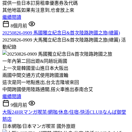
提供一些日本訂房租車優惠券及代碼
其他地區如果有注意到,也會放上來
繼續閱讀
8個月前
20250826-0909 馬國獨立紀念日&首次陸路跨國之旅(總篇)
20250826-0909 大馬獨立紀念日&首次陸路跨國之旅(總篇)
活
動紀錄
一年內第二回出遊&同趟玩兩國
上一次是韓國釜山進日本大阪出
兩國中間交通方式使用跨國渡輪
這次是同一地點進出,台北吉隆坡來回
中間跨國使用陸路通關,搭火車進出泰南合艾
繼續閱讀
9個月前
大阪24HRマンガ喫茶/網咖/休息/住宿-快活CLUBなんば御堂
筋店
日本網咖/日本マンガ喫茶
國外旅遊