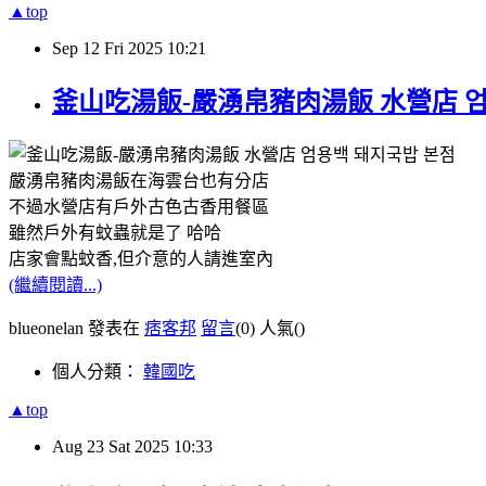
▲top
Sep
12
Fri
2025
10:21
釜山吃湯飯-嚴湧帛豬肉湯飯 水營店 엄
嚴湧帛豬肉湯飯在海雲台也有分店
不過水營店有戶外古色古香用餐區
雖然戶外有蚊蟲就是了 哈哈
店家會點蚊香,但介意的人請進室內
(繼續閱讀...)
blueonelan 發表在
痞客邦
留言
(0)
人氣(
)
個人分類：
韓國吃
▲top
Aug
23
Sat
2025
10:33