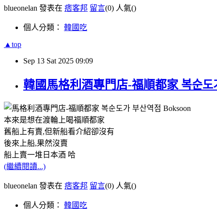
blueonelan 發表在
痞客邦
留言
(0)
人氣(
)
個人分類：
韓國吃
▲top
Sep
13
Sat
2025
09:09
韓國馬格利酒專門店-福順都家 복순도가 부산역점
本來是想在渡輪上喝福順都家
舊船上有賣,但新船看介紹卻沒有
後來上船,果然沒賣
船上賣一堆日本酒 哈
(繼續閱讀...)
blueonelan 發表在
痞客邦
留言
(0)
人氣(
)
個人分類：
韓國吃