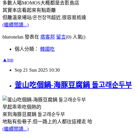
多數人喝MOMOS大概都是去影島店
其實本店看起來有點距離
但離溫泉場站/온천장역超近,很容易抵達
(繼續閱讀...)
blueonelan 發表在
痞客邦
留言
(0)
人氣(
)
個人分類：
韓國吃
▲top
Sep
21
Sun
2025
10:30
釜山吃個鍋-海豚豆腐鍋 돌고래순두부
早起乖乖吃個熱的
來到海豚豆腐鍋 돌고래순두부
地點有些巷子,但一路上的人都往這裡走 哈
(繼續閱讀...)