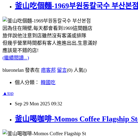
釜山吃個麵-1969부원동칼국수 부산본
因為住在隔壁,每天都會看到1969這間麵店
旅伴說他注意到店雖然沒有客滿或排隊
但幾乎營業時間都有客人進進出出,生意滿好
應該是不錯的店!
(繼續閱讀...)
blueonelan 發表在
痞客邦
留言
(0)
人氣(
)
個人分類：
韓國吃
▲top
Sep
29
Mon
2025
09:32
釜山喝咖啡-Momos Coffee Flagship 