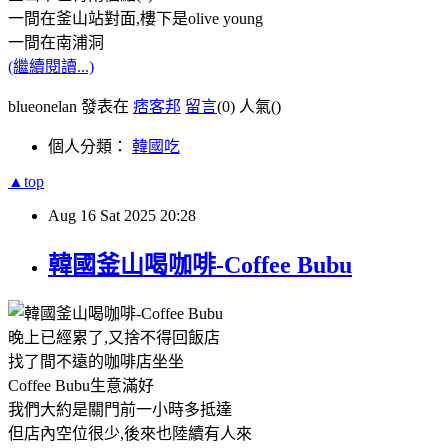
一間在釜山站對面,樓下是olive young
一間在南浦洞
(繼續閱讀...)
blueonelan 發表在
痞客邦
留言
(0)
人氣(
)
個人分類：
韓國吃
▲top
Aug
16
Sat
2025
20:28
韓國釜山喝咖啡-Coffee Bubu
晚上已經累了,又捨不得回飯店
找了間不遠的咖啡店坐坐
Coffee Bubu生意滿好
我們大約是關門前一小時多抵達
但店內空位很少,後來也陸續有人來