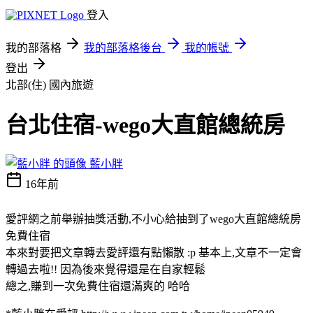
登入
我的部落格
我的部落格後台
我的帳號
登出
北部(住)
國內旅遊
台北住宿-wego大直館總統房
藍小胖
16年前
愛評網之前舉辦抽獎活動,不小心給抽到了wego大直館總統房
免費住宿
本來對要把文章轉去愛評還有點懶散 :p 基本上,文章不一定會
轉過去啦!! 因為後來覺得還是在自家輕鬆
總之,賺到一次免費住宿還滿爽的 哈哈