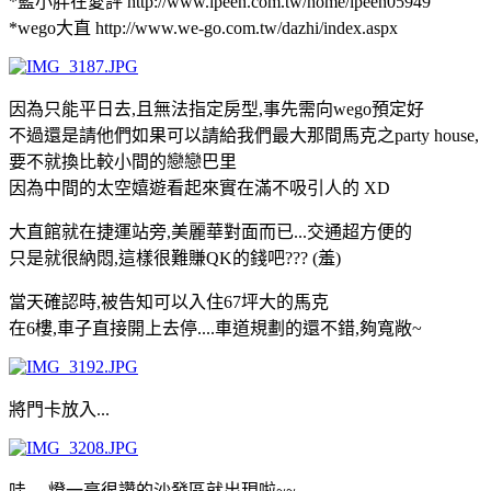
*藍小胖在愛評 http://www.ipeen.com.tw/home/ipeen05949
*wego大直 http://www.we-go.com.tw/dazhi/index.aspx
因為只能平日去,且無法指定房型,事先需向wego預定好
不過還是請他們如果可以請給我們最大那間馬克之party house,
要不就換比較小間的戀戀巴里
因為中間的太空嬉遊看起來實在滿不吸引人的 XD
大直館就在捷運站旁,美麗華對面而已...交通超方便的
只是就很納悶,這樣很難賺QK的錢吧??? (羞)
當天確認時,被告知可以入住67坪大的馬克
在6樓,車子直接開上去停....車道規劃的還不錯,夠寬敞~
將門卡放入...
哇.....燈一亮很讚的沙發區就出現啦~~