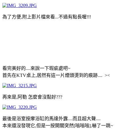
為了方便,附上影片檔來看...不過有點長喔!!!
看完美好的....來說一下瑕疵處吧~
首先在KTV桌上,居然有這一片煙頭燙到的痕跡.... ><
再來是,阿勒 怎麼會沒黏好???
最後是浴室按摩浴缸的馬達外露....而且超大聲....
本來還沒發現它,但是一按開關突然[嗡嗡嗡],嚇了一跳~