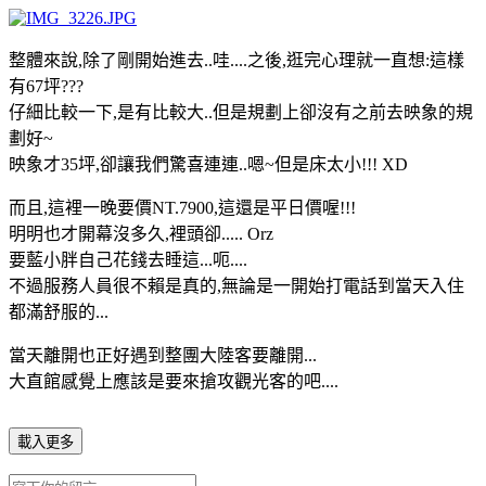
整體來說,除了剛開始進去..哇....之後,逛完心理就一直想:這樣
有67坪???
仔細比較一下,是有比較大..但是規劃上卻沒有之前去映象的規
劃好~
映象才35坪,卻讓我們驚喜連連..嗯~但是床太小!!! XD
而且,這裡一晚要價NT.7900,這還是平日價喔!!!
明明也才開幕沒多久,裡頭卻..... Orz
要藍小胖自己花錢去睡這...呃....
不過服務人員很不賴是真的,無論是一開始打電話到當天入住
都滿舒服的...
當天離開也正好遇到整團大陸客要離開...
大直館感覺上應該是要來搶攻觀光客的吧....
載入更多