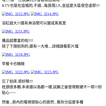
KTV也是在這唱的,不過...每房限2人,坐這麼大區很空虛耶!!!
浴缸超大!!!還有淋浴間可以變成蒸氣室
備品超豐富的啦!!!!
除了下頭拍到的,還有一大堆....詳細請看影片檔
早餐卡也精緻
忘了拍床,很好睡!!!
枕頭很多顆,本來還以為都一樣,試躺之後發現軟硬不一耶!!!好
貼心~~~
然後...房內的電視很貼心的居然...幫你分這麼多種