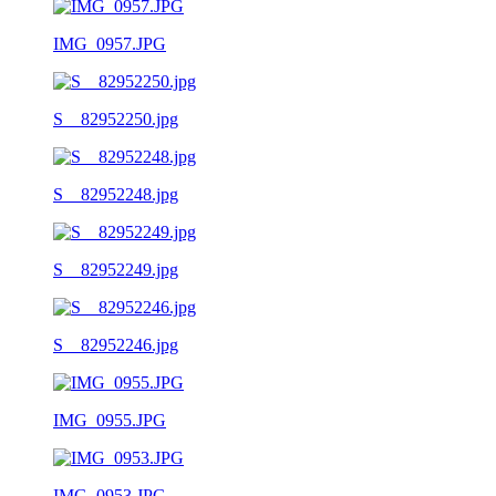
IMG_0957.JPG
S__82952250.jpg
S__82952248.jpg
S__82952249.jpg
S__82952246.jpg
IMG_0955.JPG
IMG_0953.JPG