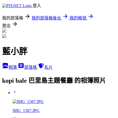
登入
我的部落格
我的部落格後台
我的帳號
登出
藍小胖
相簿
部落格
名片
kopi bale 巴里島主題餐廳 的相簿照片
IMG_1587.JPG