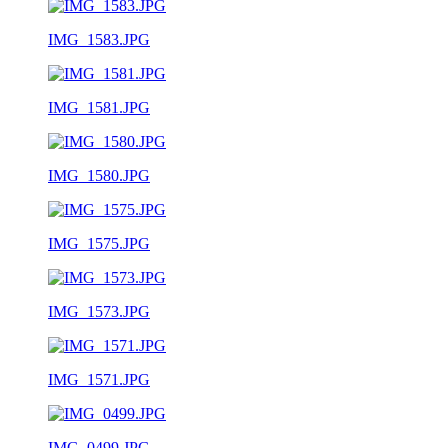
IMG_1583.JPG
IMG_1581.JPG
IMG_1580.JPG
IMG_1575.JPG
IMG_1573.JPG
IMG_1571.JPG
IMG_0499.JPG