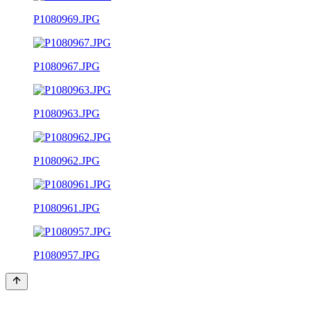
P1080969.JPG
P1080967.JPG
P1080963.JPG
P1080962.JPG
P1080961.JPG
P1080957.JPG